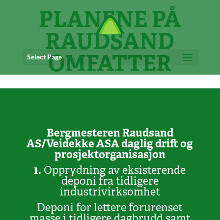
PLANENE PÅ
RAUDSAND
OMFATTER
Select Page
Bergmesteren Raudsand
AS/Veidekke ASA daglig drift og
prosjektorganisasjon
1.
Opprydning av eksisterende
deponi fra tidligere
industrivirksomhet
Deponi for lettere forurenset
masse i tidligere dagbrudd samt